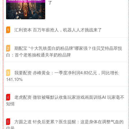
了
​汇利资本 百万年薪抢人，机器人人才挑战来了
1
​期配宝 “十大乳铁蛋白奶粉品牌”哪家强？佳贝艾特晶萃悦
2
白：首个老爸抽检通关羊奶粉品牌
​我要配资 赤峰黄金：一季度净利润4.83亿元，同比增长
3
141.10%
​老虎配资 微软被曝默认收集玩家游戏画面训练AI 玩家毫不
4
知情
​方圆之道 针灸后更累？医生提醒：这是身体在调整气血的
5
信号