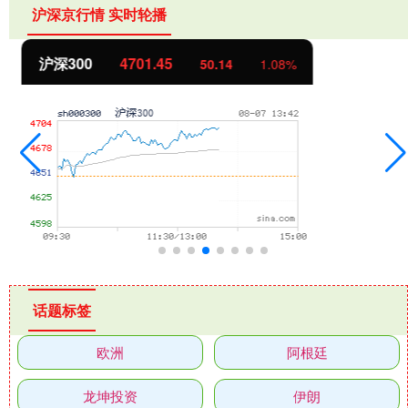
沪深京行情 实时轮播
北证50
1133.76
10.89
0.97%
话题标签
欧洲
阿根廷
龙坤投资
伊朗