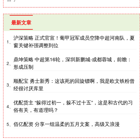
最新文章
沪深策略 正式官宣！葡甲冠军成员空降中超河南队，夏
1、
窗关键补强调整到位
鼎坤策略 中超第16轮，深圳新鹏城-成都蓉城，前瞻：
2、
形成压制
顺配宝 勇士新秀：这该死的回旋镖啊，我是欧文铁粉曾
3、
经很讨厌库里
优配货主 “躲得过初一，躲不过十五”，这是和古代的习
4、
俗有关，有道理吗？
佰亿配资 分享一组温柔的五月文案，高级又浪漫
5、