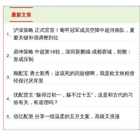
最新文章
沪深策略 正式官宣！葡甲冠军成员空降中超河南队，夏
1、
窗关键补强调整到位
鼎坤策略 中超第16轮，深圳新鹏城-成都蓉城，前瞻：
2、
形成压制
顺配宝 勇士新秀：这该死的回旋镖啊，我是欧文铁粉曾
3、
经很讨厌库里
优配货主 “躲得过初一，躲不过十五”，这是和古代的习
4、
俗有关，有道理吗？
佰亿配资 分享一组温柔的五月文案，高级又浪漫
5、