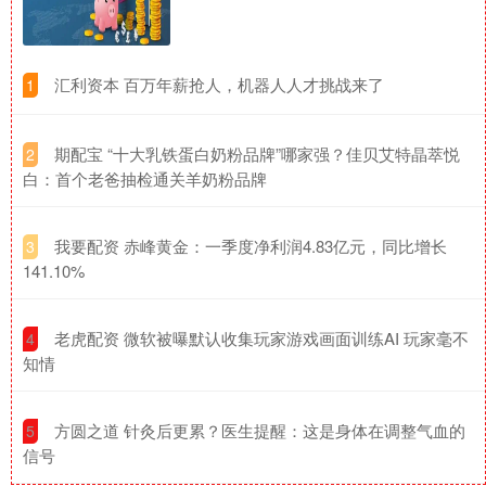
​汇利资本 百万年薪抢人，机器人人才挑战来了
1
​期配宝 “十大乳铁蛋白奶粉品牌”哪家强？佳贝艾特晶萃悦
2
白：首个老爸抽检通关羊奶粉品牌
​我要配资 赤峰黄金：一季度净利润4.83亿元，同比增长
3
141.10%
​老虎配资 微软被曝默认收集玩家游戏画面训练AI 玩家毫不
4
知情
​方圆之道 针灸后更累？医生提醒：这是身体在调整气血的
5
信号