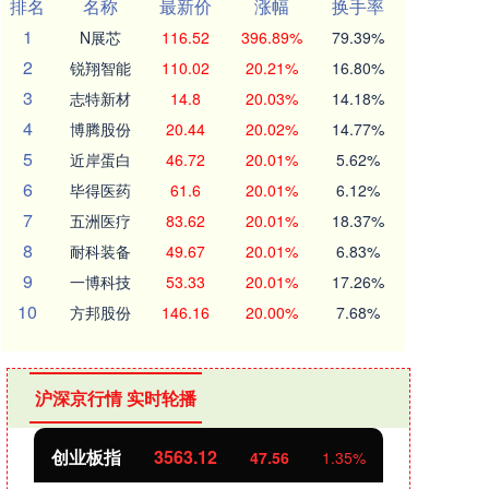
排名
名称
最新价
涨幅
换手率
1
N展芯
116.52
396.89%
79.39%
2
锐翔智能
110.02
20.21%
16.80%
3
志特新材
14.8
20.03%
14.18%
4
博腾股份
20.44
20.02%
14.77%
5
近岸蛋白
46.72
20.01%
5.62%
6
毕得医药
61.6
20.01%
6.12%
7
五洲医疗
83.62
20.01%
18.37%
8
耐科装备
49.67
20.01%
6.83%
9
一博科技
53.33
20.01%
17.26%
10
方邦股份
146.16
20.00%
7.68%
沪深京行情 实时轮播
创业板指
3563.12
基金
47.56
1.35%