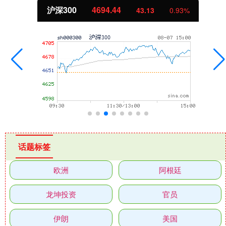
沪深300
4694.44
43.13
0.93%
话题标签
欧洲
阿根廷
龙坤投资
官员
伊朗
美国