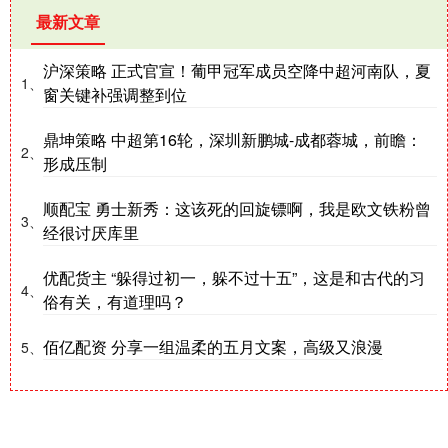
最新文章
沪深策略 正式官宣！葡甲冠军成员空降中超河南队，夏
1、
窗关键补强调整到位
鼎坤策略 中超第16轮，深圳新鹏城-成都蓉城，前瞻：
2、
形成压制
顺配宝 勇士新秀：这该死的回旋镖啊，我是欧文铁粉曾
3、
经很讨厌库里
优配货主 “躲得过初一，躲不过十五”，这是和古代的习
4、
俗有关，有道理吗？
佰亿配资 分享一组温柔的五月文案，高级又浪漫
5、