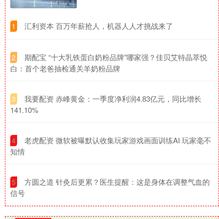
​汇利资本 百万年薪抢人，机器人人才挑战来了
1
​期配宝 “十大乳铁蛋白奶粉品牌”哪家强？佳贝艾特晶萃悦
2
白：首个老爸抽检通关羊奶粉品牌
​我要配资 赤峰黄金：一季度净利润4.83亿元，同比增长
3
141.10%
​老虎配资 微软被曝默认收集玩家游戏画面训练AI 玩家毫不
4
知情
​方圆之道 针灸后更累？医生提醒：这是身体在调整气血的
5
信号