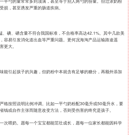
一平勺的量常常多到顶满，甚至等于别人两勺的份量。但过浓奶粉
受损，甚至诱发严重的肠道疾病。
锰、碘、硒含量不符合我国标准，不合格率高达42.1%。其中几款美
，容易引发消化道出血等严重问题。更何况海淘产品运输路途遥
害更大。
味能引起孩子的兴趣，但奶粉中本就含有足够的糖分，再额外添加
严格按照说明比例冲调。比如一平勺奶粉配30毫升或50毫升水，要
省钱或自作主张而随意改变方法，否则受伤害的终究是孩子。
一次喂奶。愿每一个宝宝都能茁壮成长，愿每一位家长都能因科学