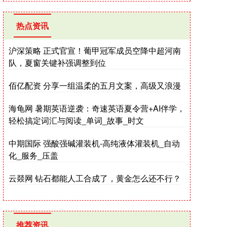
热点资讯
沪深策略 正式官宣！葡甲冠军成员空降中超河南
队，夏窗关键补强调整到位
佰亿配资 分享一组温柔的五月文案，高级又浪漫
海龟网 暑期英语逆袭：奇速英语夏令营+AI伴学，
轻松搞定词汇与阅读_单词_故事_时文
中期国际 强酸强碱灌装机-高纯液体灌装机_自动
化_服务_压盖
云燚网 钻石都能人工合成了，黄金怎么还不行？
推荐资讯