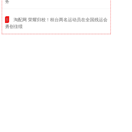
务
​淘配网 荣耀归校！桓台两名运动员在全国残运会
5
勇创佳绩