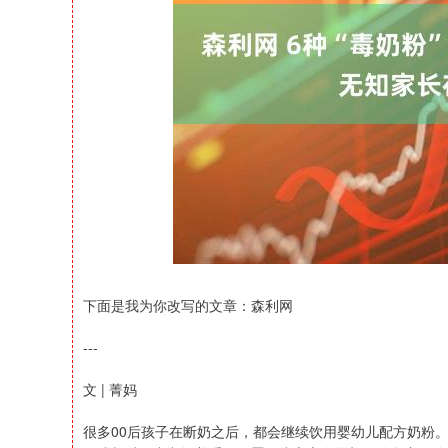
上证指数
3919.51
98.20
1.27%
19.16
下面是我为你改写的文章：森利网
---
文 | 菁妈
很多00后孩子在断奶之后，都会继续饮用婴幼儿配方奶粉