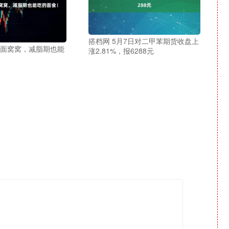
搭档网 5月7日对二甲苯期货收盘上
莜面窝窝，减脂期也能
涨2.81%，报6288元