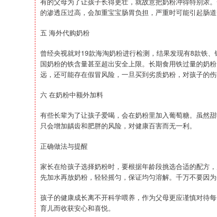
有的父母为了让孩子长得更壮，就故意把奶粉冲得特别浓。
的渗透压过高，会加重宝宝肠胃负担，严重时可能引起肠道
五 海外代购奶粉
曾经央视就对19款海淘奶粉进行检测，结果发现有8款铁、
国奶粉的铁含量甚至超出安全上限。长期食用铁过量的奶粉
远，还可能存在假冒风险，一旦买到劣质奶粉，对孩子的伤
六 在奶粉中额外加料
有些长辈为了让孩子爱喝，会在奶粉里加入葡萄糖。虽然甜
只会增加龋齿和肥胖的风险，对健康百害而无一利。
正确做法与提醒
家长在给孩子选择奶粉时，要根据年龄段挑选合适的配方，
先加水再放奶粉，轻轻摇匀，保证均匀溶解。千万不要因为
孩子的健康成长离不开科学喂养，作为父母更应谨慎对待每
育儿而收获安心和喜悦。