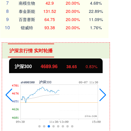
7
南模生物
42.9
20.00%
4.68%
8
泰金新能
131.52
20.00%
22.89%
9
百普赛斯
64.75
20.00%
11.09%
10
锴威特
93.38
20.00%
1.76%
沪深京行情 实时轮播
沪深300
4689.96
北
38.65
0.83%