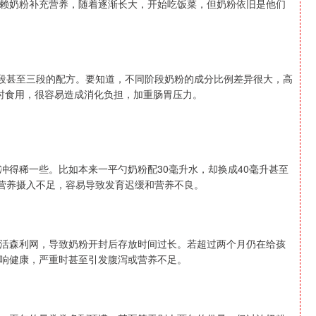
赖奶粉补充营养，随着逐渐长大，开始吃饭菜，但奶粉依旧是他们
二段甚至三段的配方。要知道，不同阶段奶粉的成分比例差异很大，高
时食用，很容易造成消化负担，加重肠胃压力。
冲得稀一些。比如本来一平勺奶粉配30毫升水，却换成40毫升甚至
，营养摄入不足，容易导致发育迟缓和营养不良。
活森利网，导致奶粉开封后存放时间过长。若超过两个月仍在给孩
响健康，严重时甚至引发腹泻或营养不足。