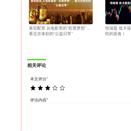
泰安配资 从电影里的“彩票梦想”，
恒瑞盈 低卡
看北京体彩的“公益日常”
吃的面食！
相关评论
本文评分
*
评论内容
*