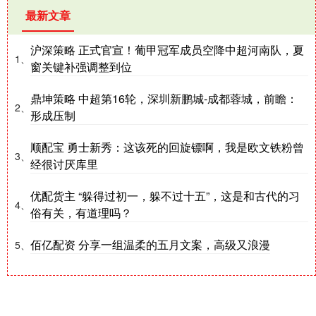
最新文章
沪深策略 正式官宣！葡甲冠军成员空降中超河南队，夏
1、
窗关键补强调整到位
鼎坤策略 中超第16轮，深圳新鹏城-成都蓉城，前瞻：
2、
形成压制
顺配宝 勇士新秀：这该死的回旋镖啊，我是欧文铁粉曾
3、
经很讨厌库里
优配货主 “躲得过初一，躲不过十五”，这是和古代的习
4、
俗有关，有道理吗？
佰亿配资 分享一组温柔的五月文案，高级又浪漫
5、