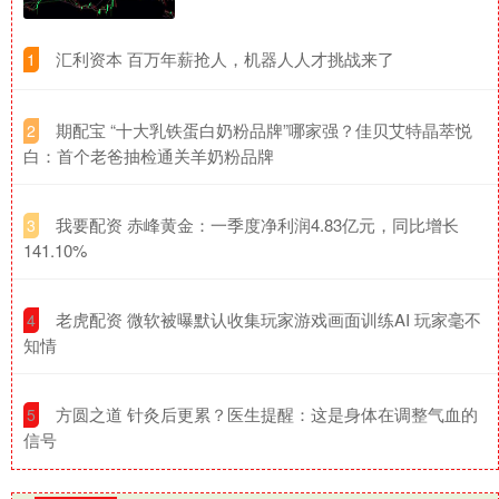
​汇利资本 百万年薪抢人，机器人人才挑战来了
1
​期配宝 “十大乳铁蛋白奶粉品牌”哪家强？佳贝艾特晶萃悦
2
白：首个老爸抽检通关羊奶粉品牌
​我要配资 赤峰黄金：一季度净利润4.83亿元，同比增长
3
141.10%
​老虎配资 微软被曝默认收集玩家游戏画面训练AI 玩家毫不
4
知情
​方圆之道 针灸后更累？医生提醒：这是身体在调整气血的
5
信号