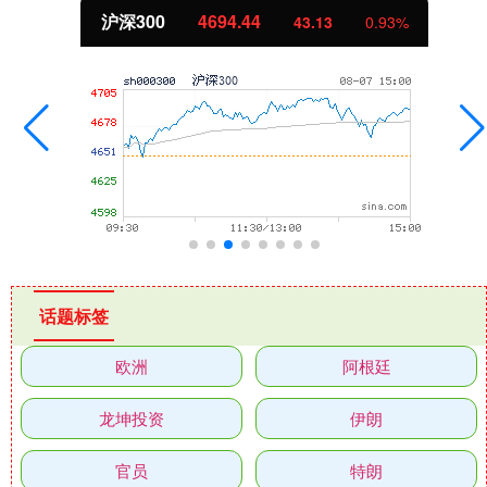
沪深300
4694.44
43.13
0.93%
话题标签
欧洲
阿根廷
龙坤投资
伊朗
官员
特朗