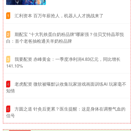
​汇利资本 百万年薪抢人，机器人人才挑战来了
1
​期配宝 “十大乳铁蛋白奶粉品牌”哪家强？佳贝艾特晶萃悦
2
白：首个老爸抽检通关羊奶粉品牌
​我要配资 赤峰黄金：一季度净利润4.83亿元，同比增长
3
141.10%
​老虎配资 微软被曝默认收集玩家游戏画面训练AI 玩家毫不
4
知情
​方圆之道 针灸后更累？医生提醒：这是身体在调整气血的
5
信号