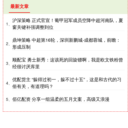
最新文章
沪深策略 正式官宣！葡甲冠军成员空降中超河南队，夏
1、
窗关键补强调整到位
鼎坤策略 中超第16轮，深圳新鹏城-成都蓉城，前瞻：
2、
形成压制
顺配宝 勇士新秀：这该死的回旋镖啊，我是欧文铁粉曾
3、
经很讨厌库里
优配货主 “躲得过初一，躲不过十五”，这是和古代的习
4、
俗有关，有道理吗？
佰亿配资 分享一组温柔的五月文案，高级又浪漫
5、