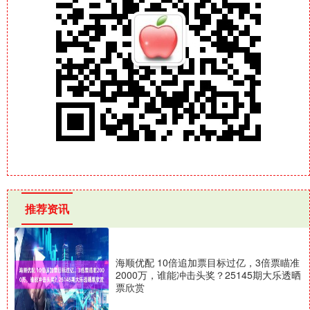
推荐资讯
海顺优配 10倍追加票目标过亿，3倍票瞄准
2000万，谁能冲击头奖？25145期大乐透晒
票欣赏