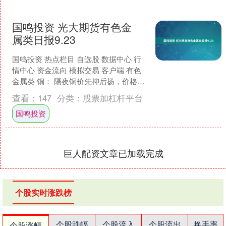
国鸣投资 光大期货有色金
属类日报9.23
国鸣投资 热点栏目 自选股 数据中心 行
情中心 资金流向 模拟交易 客户端 有色
金属类 铜： 隔夜铜价先抑后扬，价格小
幅收涨。宏观方面，美联储三位官员为
查看：
147
分类：
股票加杠杆平台
降息预期....
国鸣投资
巨人配资文章已加载完成
个股实时涨跌榜
个股跌幅
个股流入
个股流出
换手率
个股涨幅