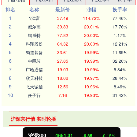
排名
名称
最新价
涨幅
换手率
1
N津富
37.49
114.72%
77.46%
2
威尔高
39.83
20.01%
17.76%
3
锴威特
77.82
20.00%
1.17%
4
科翔股份
64.32
20.00%
12.21%
5
蜀道装备
33.61
19.99%
11.69%
6
中巨芯
27.85
19.99%
32.20%
7
广哈通信
19.03
19.99%
5.84%
8
欣天科技
18.02
19.97%
28.44%
9
飞天诚信
12.56
19.96%
8.49%
10
任子行
7.16
19.93%
31.42%
沪深京行情 实时轮播
北证50
1122.88
3.42
0.30%