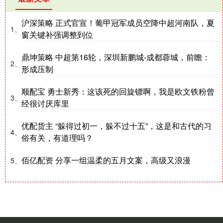
沪深策略 正式官宣！葡甲冠军成员空降中超河南队，夏
1、
窗关键补强调整到位
鼎坤策略 中超第16轮，深圳新鹏城-成都蓉城，前瞻：
2、
形成压制
顺配宝 勇士新秀：这该死的回旋镖啊，我是欧文铁粉曾
3、
经很讨厌库里
优配货主 “躲得过初一，躲不过十五”，这是和古代的习
4、
俗有关，有道理吗？
佰亿配资 分享一组温柔的五月文案，高级又浪漫
5、