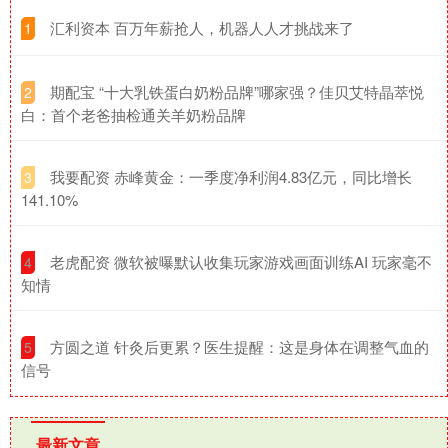
​汇利资本 百万年薪抢人，机器人人才挑战来了
1
​期配宝 “十大乳铁蛋白奶粉品牌”哪家强？佳贝艾特晶萃悦
2
白：首个老爸抽检通关羊奶粉品牌
​我要配资 赤峰黄金：一季度净利润4.83亿元，同比增长
3
141.10%
​老虎配资 微软被曝默认收集玩家游戏画面训练AI 玩家毫不
4
知情
​方圆之道 针灸后更累？医生提醒：这是身体在调整气血的
5
信号
最新文章