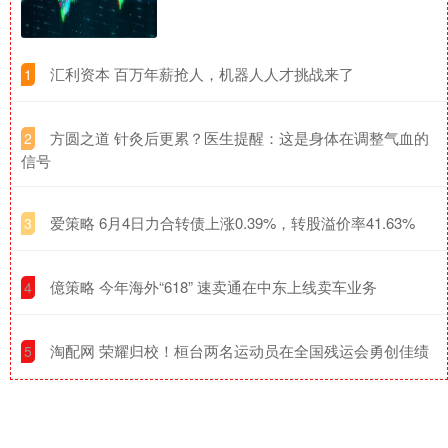
​汇利资本 百万年薪抢人，机器人人才挑战来了
1
​方圆之道 针灸后更累？医生提醒：这是身体在调整气血的
2
信号
​爱策略 6月4日力合转债上涨0.39%，转股溢价率41.63%
3
​億策略 今年海外“618” 速卖通在中东上线卖车业务
4
​淘配网 荣耀归校！桓台两名运动员在全国残运会勇创佳绩
5