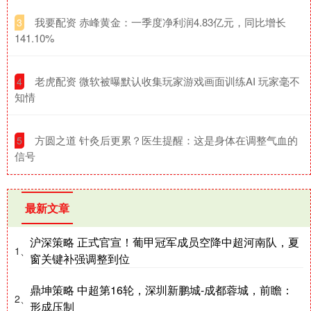
​我要配资 赤峰黄金：一季度净利润4.83亿元，同比增长
3
141.10%
​老虎配资 微软被曝默认收集玩家游戏画面训练AI 玩家毫不
4
知情
​方圆之道 针灸后更累？医生提醒：这是身体在调整气血的
5
信号
最新文章
沪深策略 正式官宣！葡甲冠军成员空降中超河南队，夏
1、
窗关键补强调整到位
鼎坤策略 中超第16轮，深圳新鹏城-成都蓉城，前瞻：
2、
形成压制