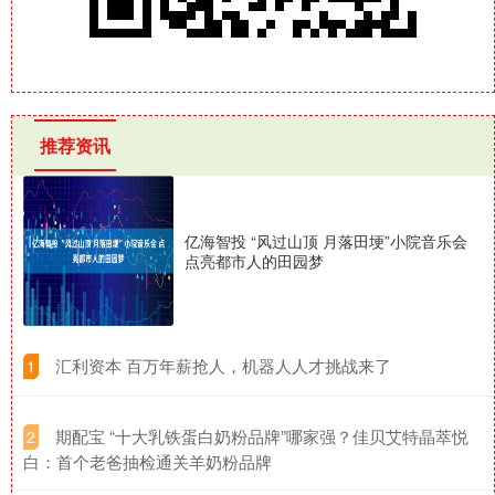
推荐资讯
亿海智投 “风过山顶 月落田埂”小院音乐会
点亮都市人的田园梦
​汇利资本 百万年薪抢人，机器人人才挑战来了
1
​期配宝 “十大乳铁蛋白奶粉品牌”哪家强？佳贝艾特晶萃悦
2
白：首个老爸抽检通关羊奶粉品牌