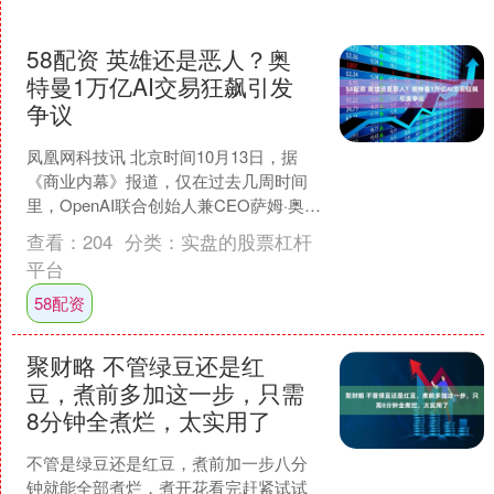
58配资 英雄还是恶人？奥
特曼1万亿AI交易狂飙引发
争议
凤凰网科技讯 北京时间10月13日，据
《商业内幕》报道，仅在过去几周时间
里，OpenAI联合创始人兼CEO萨姆·奥特
曼(Sam Altman)就与AMD、英伟达....
查看：
204
分类：
实盘的股票杠杆
平台
58配资
聚财略 不管绿豆还是红
豆，煮前多加这一步，只需
8分钟全煮烂，太实用了
不管是绿豆还是红豆，煮前加一步八分
钟就能全部煮烂，煮开花看完赶紧试试