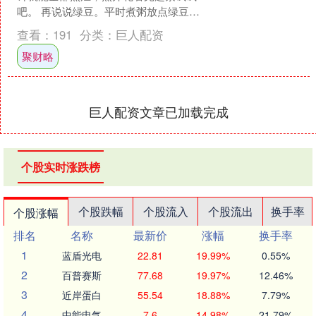
吧。 再说说绿豆。平时煮粥放点绿豆也
是非常有营养的。特别是现在这个季
查看：
191
分类：
巨人配资
节，现在天气非常炎热，现....
聚财略
巨人配资文章已加载完成
个股实时涨跌榜
个股跌幅
个股流入
个股流出
换手率
个股涨幅
排名
名称
最新价
涨幅
换手率
1
蓝盾光电
22.81
19.99%
0.55%
2
百普赛斯
77.68
19.97%
12.46%
3
近岸蛋白
55.54
18.88%
7.79%
4
中能电气
7.6
14.98%
21.79%