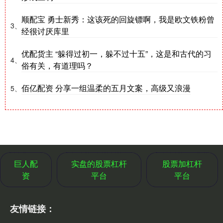
顺配宝 勇士新秀：这该死的回旋镖啊，我是欧文铁粉曾
3、
经很讨厌库里
优配货主 “躲得过初一，躲不过十五”，这是和古代的习
4、
俗有关，有道理吗？
佰亿配资 分享一组温柔的五月文案，高级又浪漫
5、
巨人配
实盘的股票杠杆
股票加杠杆
资
平台
平台
友情链接：