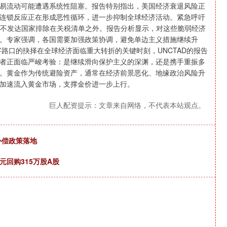
易流动可能遭遇系统性阻塞。报告特别指出，美国经济衰退风险正
连锁反应正在形成恶性循环，进一步抑制全球经济活动。紧急呼吁
将最不发达国家排除在关税清单之外。报告分析显示，对这些脆弱经济
。专家强调，各国需要加强政策协调，避免单边主义措施继续升
字路口的抉择在全球经济面临重大转折的关键时刻，UNCTAD的报告
者正面临严峻考验：是继续滑向保护主义的深渊，还是携手重振多
。黄金作为传统避险资产，通常在经济前景恶化、地缘政治风险升
加速流入黄金市场，支撑金价进一步上行。
巨人配资提示：文章来自网络，不代表本站观点。
补偿政策落地
6万元回购315万股A股