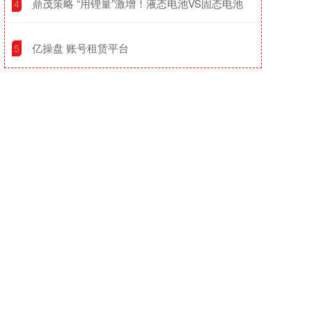
​鼎茂策略 “用锂量”激增！液态电池VS固态电池
4
​亿操盘 账号租赁平台
5