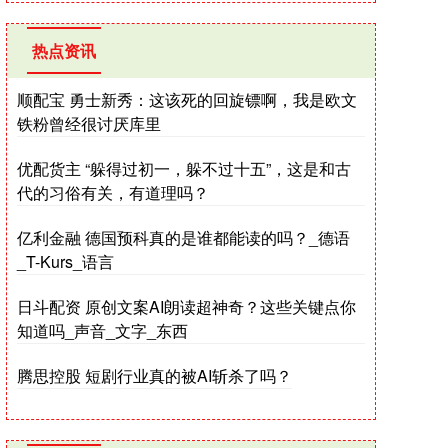
热点资讯
顺配宝 勇士新秀：这该死的回旋镖啊，我是欧文
铁粉曾经很讨厌库里
优配货主 “躲得过初一，躲不过十五”，这是和古
代的习俗有关，有道理吗？
亿利金融 德国预科真的是谁都能读的吗？_德语
_T-Kurs_语言
日斗配资 原创文案AI朗读超神奇？这些关键点你
知道吗_声音_文字_东西
腾思控股 短剧行业真的被AI斩杀了吗？