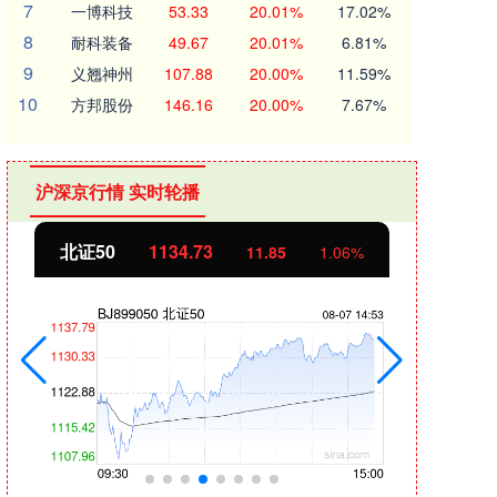
7
一博科技
53.33
20.01%
17.02%
8
耐科装备
49.67
20.01%
6.81%
9
义翘神州
107.88
20.00%
11.59%
10
方邦股份
146.16
20.00%
7.67%
沪深京行情 实时轮播
北证50
1134.73
创业
11.86
1.06%