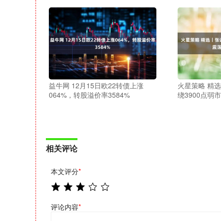
益牛网 12月15日欧22转债上涨
火星策略 精
064%，转股溢价率3584%
绕3900点弱
相关评论
本文评分
*
评论内容
*