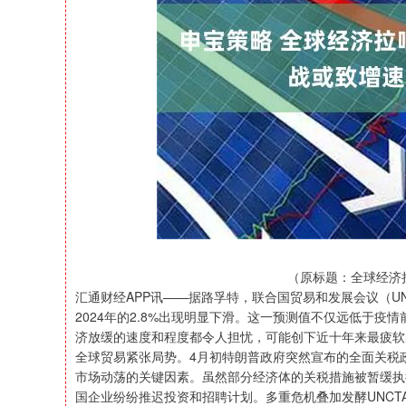
深证成指
14308.18
39.31
1.01%
198.06
（原标题：全球经济
汇通财经APP讯——据路孚特，联合国贸易和发展会议（UNC
2024年的2.8%出现明显下滑。这一预测值不仅远低于
济放缓的速度和程度都令人担忧，可能创下近十年来最疲软
全球贸易紧张局势。4月初特朗普政府突然宣布的全面关税
市场动荡的关键因素。虽然部分经济体的关税措施被暂缓执
国企业纷纷推迟投资和招聘计划。多重危机叠加发酵UNCT