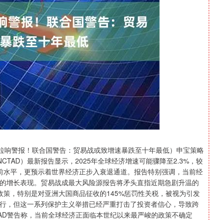
沪深300
4693.64
1.40%
42.33
0.91%
拉响警报！联合国警告：贸易战或致增速暴跌至十年最低）申宝策略
TAD）最新报告显示，2025年全球经济增速可能骤降至2.3%，较
疫情前水平，更预示着世界经济正步入衰退通道。报告特别强调，当前经
的增长表现。贸易战成最大风险源报告将矛头直指近期急剧升温的
政策，特别是对亚洲大国商品征收的145%惩罚性关税，被视为引发
行，但这一系列保护主义举措已经严重打击了投资者信心，导致跨
AD警告称，当前全球经济正面临本世纪以来最严峻的政策不确定