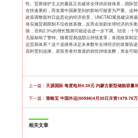
性。贸易保护主义的蔓延正在破坏全球供应链体系，国际贸
在快速累积，而发展中国家受到的影响可能更为严重。这种
政策调整面对日益恶化的经济前景，UNCTAD紧急建议
体实施贸易限制不仅收效甚微，反而会加剧全球经济的失衡
级，否则2.3%的增长预测可能还会进一步下调。结语：十
无疑敲响了警钟。随着贸易战阴云持续笼罩，各国政策制定
边贸易体系？这个选择将决定未来数年全球经济的发展轨迹
高时受到追捧。若投资者对衰退的担忧持续发酵，资金可能
上一篇：
天源国际 每度电补0.35元 内蒙古新型储能容量
下一篇：
策略宝 中国外运(00598)4月30日斥资1479.7
相关文章