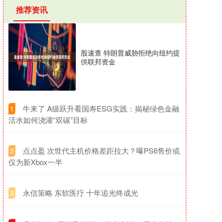
推荐资讯
股速查 特朗普威胁拒绝向纽约提
供联邦资金
​牛来了 A级跃升看国寿ESG实践：揭秘绿色金融
1
活水如何浇灌“双碳”目标
​点点盈 次世代主机价格差距拉大？曝PS6售价或
2
仅为新Xbox一半
​永信策略 东软医疗 十年追光终成光
3