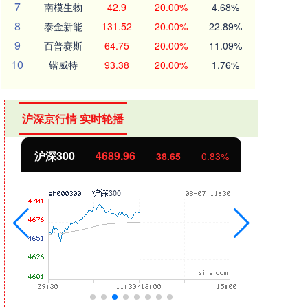
7
南模生物
42.9
20.00%
4.68%
8
泰金新能
131.52
20.00%
22.89%
9
百普赛斯
64.75
20.00%
11.09%
10
锴威特
93.38
20.00%
1.76%
沪深京行情 实时轮播
沪深300
4689.96
北
38.65
0.83%