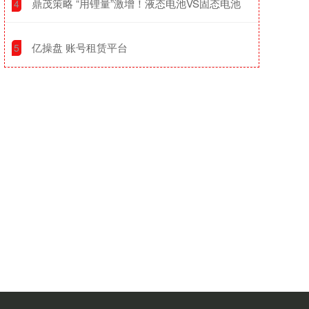
​鼎茂策略 “用锂量”激增！液态电池VS固态电池
4
​亿操盘 账号租赁平台
5