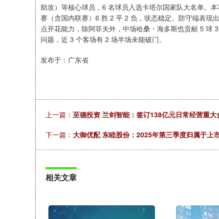
助攻）等核心球员，6 名球员入选卡塔尔国家队大名单。本赛季亚冠乙
赛（含国内联赛）6 胜 2 平 2 负，状态稳定。防守端表现出色
点开花能力，除阿菲夫外，中场哈桑・海多斯也贡献 5 球 
问题，近 3 个客场有 2 场半场未能破门。
发布于：广东省
上一篇：
至德投资 兰剑智能：签订138亿元日常经营重大
下一篇：
大御优配 东睦股份：2025年第三季度归属于上
相关文章