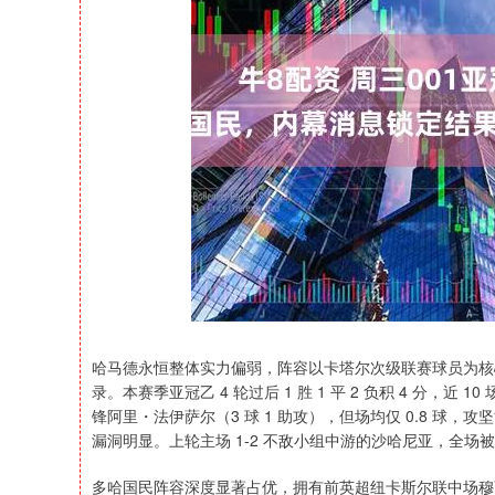
上证指数
3919.51
98.20
1.27%
19.16
哈马德永恒整体实力偏弱，阵容以卡塔尔次级联赛球员为核
录。本赛季亚冠乙 4 轮过后 1 胜 1 平 2 负积 4 分，近
锋阿里・法伊萨尔（3 球 1 助攻），但场均仅 0.8 球，
漏洞明显。上轮主场 1-2 不敌小组中游的沙哈尼亚，全场
多哈国民阵容深度显著占优，拥有前英超纽卡斯尔联中场穆萨