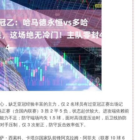
深证成指
14295.08
0.49%
184.96
1.31%
心，缺乏亚冠经验丰富的主力，仅 2 名球员有过亚冠正赛出场记
 10 场正赛（含国内联赛）3 胜 2 平 5 负，状态起伏较大。进攻端依赖前
攻坚能力不足；防守端场均失 1.5 球，面对高强度压迫时，后卫线协防
被对手压制，仅 3 次射正，防守反击效率低下。
・西索科、卡塔尔国家队前锋阿克拉姆・阿菲夫（联赛 10 球 6