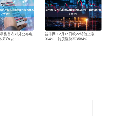
东零售首次对外公布电
益牛网 12月15日欧22转债上涨
系Oxygen
064%，转股溢价率3584%