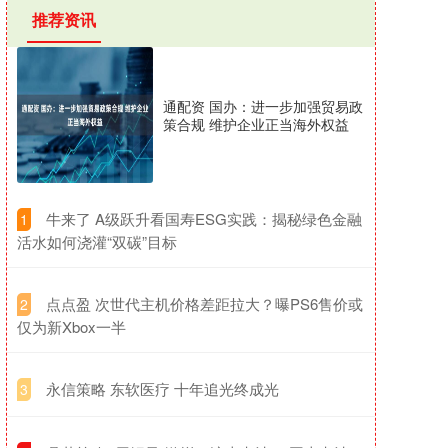
推荐资讯
通配资 国办：进一步加强贸易政
策合规 维护企业正当海外权益
​牛来了 A级跃升看国寿ESG实践：揭秘绿色金融
1
活水如何浇灌“双碳”目标
​点点盈 次世代主机价格差距拉大？曝PS6售价或
2
仅为新Xbox一半
​永信策略 东软医疗 十年追光终成光
3