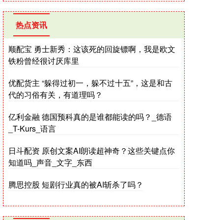
热点资讯
顺配宝 勇士新秀：这该死的回旋镖啊，我是欧文
铁粉曾经很讨厌库里
优配货主 “躲得过初一，躲不过十五”，这是和古
代的习俗有关，有道理吗？
亿利金融 德国预科真的是谁都能读的吗？_德语
_T-Kurs_语言
日斗配资 原创文案AI朗读超神奇？这些关键点你
知道吗_声音_文字_东西
腾思控股 短剧行业真的被AI斩杀了吗？