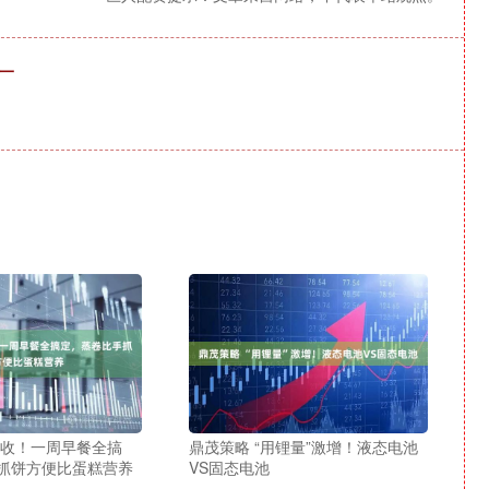
一
必收！一周早餐全搞
鼎茂策略 “用锂量”激增！液态电池
抓饼方便比蛋糕营养
VS固态电池