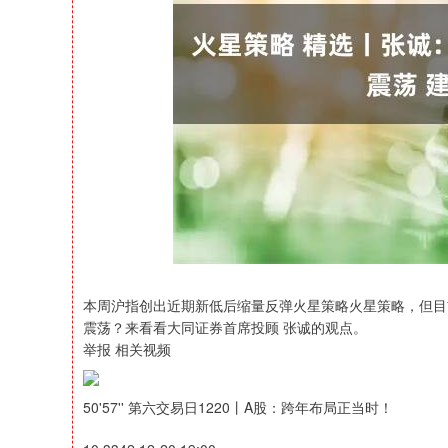
沪深300
4694.44
200.89
1.42%
43.13
本周沪指创出近期新低后缩量反弹火星策略火星策略，但目
震荡？来看看大同证券首席投顾 张诚的观点。
举报 相关视频
50'57'' 第六交易日1220丨A股：跨年布局正当时！