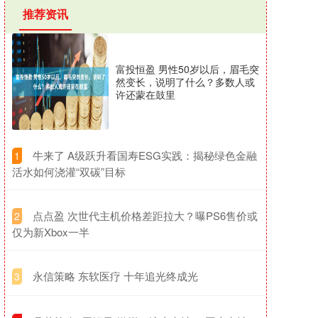
推荐资讯
富投恒盈 男性50岁以后，眉毛突
然变长，说明了什么？多数人或
许还蒙在鼓里
​牛来了 A级跃升看国寿ESG实践：揭秘绿色金融
1
活水如何浇灌“双碳”目标
​点点盈 次世代主机价格差距拉大？曝PS6售价或
2
仅为新Xbox一半
​永信策略 东软医疗 十年追光终成光
3