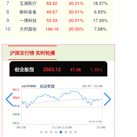
7
五洲医疗
83.62
20.01%
18.37%
8
耐科装备
49.67
20.01%
6.83%
9
一博科技
53.33
20.01%
17.26%
10
方邦股份
146.16
20.00%
7.68%
沪深京行情 实时轮播
创业板指
3563.12
基金
47.56
1.35%