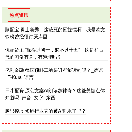
热点资讯
顺配宝 勇士新秀：这该死的回旋镖啊，我是欧文
铁粉曾经很讨厌库里
优配货主 “躲得过初一，躲不过十五”，这是和古
代的习俗有关，有道理吗？
亿利金融 德国预科真的是谁都能读的吗？_德语
_T-Kurs_语言
日斗配资 原创文案AI朗读超神奇？这些关键点你
知道吗_声音_文字_东西
腾思控股 短剧行业真的被AI斩杀了吗？