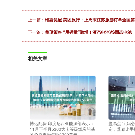
上一篇：
维嘉优配 美团旅行：上周末江苏旅游订单全国第
下一篇：
鼎茂策略 “用锂量”激增！液态电池VS固态电池
相关文章
博远配资 印度尼西亚能源部表示：
盈易点 宝妈
11月下半月5300大卡等级煤炭的基
定，蒸卷比手
准价格定为每吨6729美元