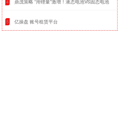
​鼎茂策略 “用锂量”激增！液态电池VS固态电池
4
​亿操盘 账号租赁平台
5